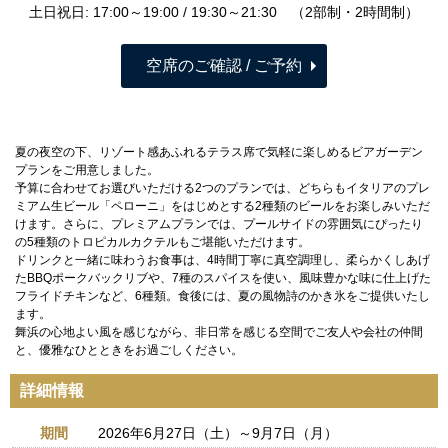
土日祝日: 17:00～19:00 / 19:30～21:30 （2部制・2時間制）
空席のご確認 / ご予約
夏の夜空の下、リゾート感あふれるテラス席で気軽に楽しめるビアガーデン
プランをご用意しました。
予算に合わせてお選びいただける2つのプランでは、どちらもイタリアのプレ
ミアム生ビール「ペローニ」をはじめとする2種類のビールをお楽しみいただ
けます。さらに、プレミアムプランでは、プールサイドの雰囲気にぴったり
の5種類のトロピカルカクテルもご堪能いただけます。
ドリンクと一緒に味わうお食事は、4時間丁寧に真空調理し、柔らかくしあげ
たBBQポークバックリブや、7種のスパイスを使い、風味豊かな味に仕上げた
フライドチキンなど、6種類。食後には、夏の風物詩のかき氷をご提供いたし
ます。
舞浜の心地よい風を感じながら、非日常を感じる空間でご友人や会社の仲間
と、優雅なひとときをお過ごしください。
詳細情報
期間
2026年6月27日（土）～9月7日（月）