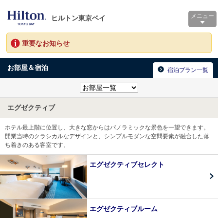
メニュー
ヒルトン東京ベイ
重要なお知らせ
お部屋＆宿泊
宿泊プラン一覧
エグゼクティブ
ホテル最上階に位置し、大きな窓からはパノラミックな景色を一望できます。
開業当時のクラシカルなデザインと、シンプルモダンな空間要素が融合した落
ち着きのある客室です。
エグゼクティブセレクト
エグゼクティブルーム