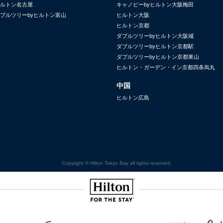
ルトン名古屋
キャノピーbyヒルトン大阪梅田
ブルツリーbyヒルトン富山
ヒルトン大阪
ヒルトン京都
ダブルツリーbyヒルトン大阪城
ダブルツリーbyヒルトン京都駅
ダブルツリーbyヒルトン京都東山
ヒルトン・ガーデン・イン京都四条烏丸
中国
ヒルトン広島
Copyright © Hilton Tokyo Bay all rights reserved.
Hilton
NOMAD
SignisaHilton
Canopy by
Hilton
Curio
Grad