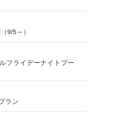
（9/5～）
シャルフライデーナイトプー
プラン