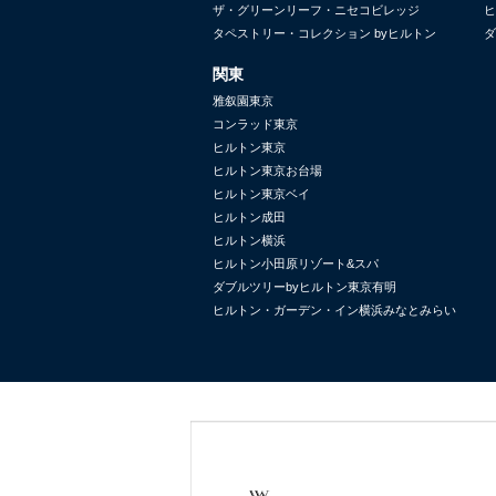
ザ・グリーンリーフ・ニセコビレッジ
ヒ
タペストリー・コレクション byヒルトン
ダ
関東
雅叙園東京
コンラッド東京
ヒルトン東京
ヒルトン東京お台場
ヒルトン東京ベイ
ヒルトン成田
ヒルトン横浜
ヒルトン小田原リゾート&スパ
ダブルツリーbyヒルトン東京有明
ヒルトン・ガーデン・イン横浜みなとみらい
Waldorf
Conrad
LXR