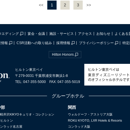
1
2
3
<<
>>
ウエディング
宴会・会議
施設・サービス
アクセス
お知らせ
よくある
業情報
CSR活動への取り組み
採用情報
プライバシーポリシー
特定
Hilton Honors
ヒルトン東京ベイ
〒279-0031 千葉県浦安市舞浜1-8
TEL: 047-355-5000 FAX: 047-355-5019
グループホテル
中部
関西
軽井沢KIKYOキュリオ・コレクション
ウォルドーフ・アストリア大阪
yヒルトン
ROKU KYOTO, LXR Hotels & Resorts
ンラッド名古屋
コンラッド大阪