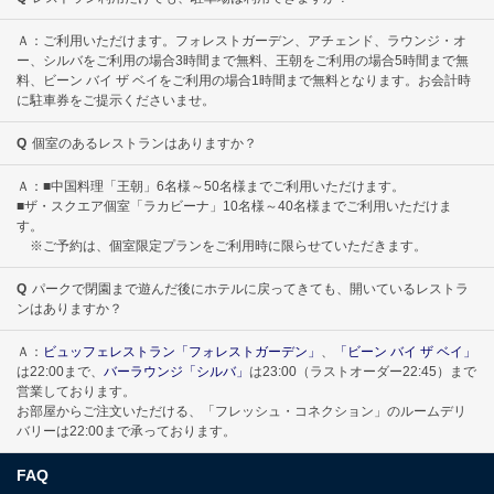
Ａ：ご利用いただけます。フォレストガーデン、アチェンド、ラウンジ・オ
ー、シルバをご利用の場合3時間まで無料、王朝をご利用の場合5時間まで無
料、ビーン バイ ザ ベイをご利用の場合1時間まで無料となります。お会計時
に駐車券をご提示くださいませ。
Q
個室のあるレストランはありますか？
Ａ：■中国料理「王朝」6名様～50名様までご利用いただけます。
■ザ・スクエア個室「ラカビーナ」10名様～40名様までご利用いただけま
す。
※ご予約は、個室限定プランをご利用時に限らせていただきます。
Q
パークで閉園まで遊んだ後にホテルに戻ってきても、開いているレストラ
ンはありますか？
Ａ：
ビュッフェレストラン「フォレストガーデン」
、
「ビーン バイ ザ ベイ」
は22:00まで、
バーラウンジ「シルバ」
は23:00（ラストオーダー22:45）まで
営業しております。
お部屋からご注文いただける、「フレッシュ・コネクション」のルームデリ
バリーは22:00まで承っております。
FAQ