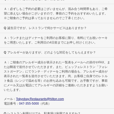
Ａ：必ずしもご予約の必要はございませんが、混み合う時間帯もあり、ご希
望に添えない場合がございますので、事前のご予約をおすすめいたします。
※ご朝食のご予約は承っておりませんのでご了承ください。
Q
誕生日ですが、レストランで何かサービスはありますか？
Ａ：ランチまたはディナーをご利用のお客様に限り、有料にてお祝いケーキ
をご用意いたします。ご利用日の4日前までにお申し付けください。
Q
アレルギーがありますが、どのような対応をしてもらえますか？
Ａ：ご朝食のアレルギー成分が表示された一覧表をメールへの添付やFAX、ま
たは郵送で送付させていただきます。また、ビュッフェレストラン「フォレ
ストガーデン」にてランチ・ディナーをご利用の場合も、アレルギー成分が
表示された一覧表を送付させていただきます。尚、お客様ご自身でのレトル
ト食品（レンジで温める等）のお持ち込みも可能です。お手数ですが、事前
にメール又はお電話にてアレルギーの詳細をご連絡いただきますようお願い
いたします。
メール：
Tokyobay.Restaurants@hilton.com
電話番号：
047-355-5000
（代表）
Q
レストラン利用だけでも、駐車場は利用できますか？